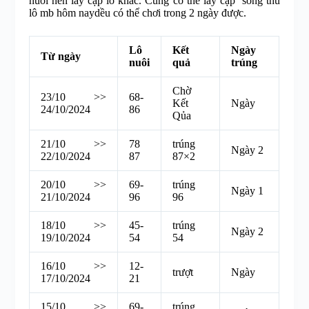
nuôi nên lấy cặp lô khác. Cũng có thể lấy cặp song thủ
lô mb hôm naydều có thể chơi trong 2 ngày được.
Lô
Kết
Ngày
Từ ngày
nuôi
quả
trúng
Chờ
23/10 >>
68-
Kết
Ngày
24/10/2024
86
Qủa
21/10 >>
78
trúng
Ngày 2
22/10/2024
87
87×2
20/10 >>
69-
trúng
Ngày 1
21/10/2024
96
96
18/10 >>
45-
trúng
Ngày 2
19/10/2024
54
54
16/10 >>
12-
trượt
Ngày
17/10/2024
21
15/10 >>
69-
trúng