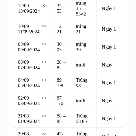
trứng
12/09 >>
35 –
35
Ngày 1
13/09/2024
53
53×2
10/09 >>
12 –
trứng
Ngày 1
11/09/2024
21
21
08/09 >>
30 –
trứng
Ngày 1
09/09/2024
03
30
06/09 >>
28 –
trượt
Ngày
07/09/2024
82
04/09 >>
89
Trúng
Ngày 1
05/09/2024
-98
98
02/09 >>
67
trượt
Ngày
03/09/2024
-76
31/08 >>
58 –
Trúng
Ngày 1
01/09/2024
85
58 85
29/08 >>
47-
Trúng