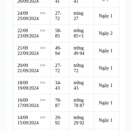
26/09/2024
41
41
24/09 >>
27-
trúng
Ngày 1
25/09/2024
72
27
22/09 >>
58-
trứng
Ngày 2
23/09/2024
85
85×3
21/09 >>
49-
trứng
Ngày 1
22/09/2024
94
49 94
20/09 >>
27-
trứng
Ngày 1
21/09/2024
72
72
18/09 >>
34-
trứng
Ngày 1
19/09/2024
43
43
16/09 >>
78-
trứng
Ngày 1
17/09/2024
87
78 87
14/09 >>
29-
trứng
Ngày 1
15/09/2024
92
29 92