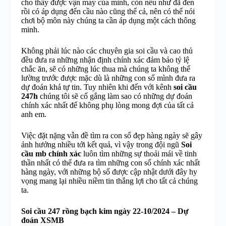
cho thấy được vận may của mình, còn nếu như đã đen
rồi có áp dụng đến cầu nào cũng thế cả, nên có thể nói
chơi bộ môn này chúng ta cần áp dụng một cách thông
minh.
Không phải lúc nào các chuyên gia soi cầu và cao thủ
đều đưa ra những nhận định chính xác đảm bảo tỷ lệ
chắc ăn, sẽ có những lúc thua mà chúng ta không thể
lường trước được mặc dù là những con số mình đưa ra
dự đoán khá tự tin. Tuy nhiên khi đến với kênh
soi cầu
247h
chúng tôi sẽ cố gắng làm sao có những dự đoán
chính xác nhất để không phụ lòng mong đợi của tất cả
anh em.
Việc đặt nặng vẫn đề tìm ra con số đẹp hàng ngày sẽ gây
ảnh hưởng nhiều tới kết quả, vì vậy trong đội ngũ
Soi
cầu mb chính xác
luôn tìm những sự thoải mái về tinh
thần nhất có thể đưa ra tìm những con số chính xác nhất
hàng ngày, với những bộ số được cập nhật dưới đây hy
vọng mang lại nhiều niềm tin thắng lợi cho tất cả chúng
ta.
Soi cầu 247 rồng bạch kim ngày 22-10/2024 – Dự
đoán XSMB