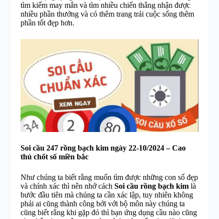
tìm kiếm may mắn và tìm nhiều chiến thắng nhận được
nhiều phần thưởng và có thêm trang trải cuộc sống thêm
phần tốt đẹp hơn.
Soi cầu 247 rồng bạch kim ngày 22-10/2024 – Cao
thủ chốt số miền bắc
Như chúng ta biết rằng muốn tìm được những con số đẹp
và chính xác thì nên nhớ cách
Soi cầu rồng bạch kim
là
bước đầu tiên mà chúng ta cần xác lập, tuy nhiên không
phải ai cũng thành công bởi với bộ môn này chúng ta
cũng biết rằng khi gặp đỏ thì bạn ứng dụng cầu nào cũng