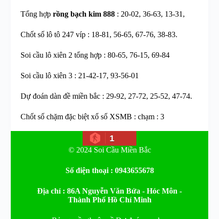
Tổng hợp
rồng bạch kim 888
: 20-02, 36-63, 13-31,
Chốt số lô tô 247 víp : 18-81, 56-65, 67-76, 38-83.
Soi cầu lô xiên 2 tổng hợp : 80-65, 76-15, 69-84
Soi cầu lô xiên 3 : 21-42-17, 93-56-01
Dự đoán dàn đề miền bắc : 29-92, 27-72, 25-52, 47-74.
Chốt số chặm đặc biệt xổ số XSMB : chạm : 3
1
© 2024 Soi Cầu Miền Bắc
Số điện thoại : 0943655678
Địa chỉ : 86A Nguyễn Văn Bứa - Hóc Môn -
Thành Phố Hồ Chí Minh