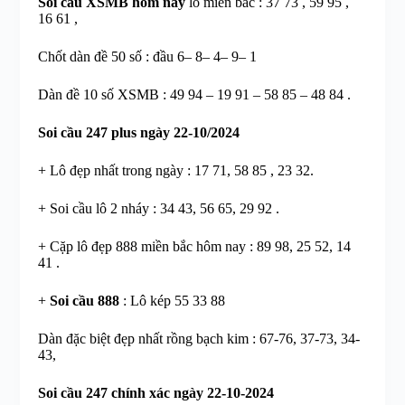
Soi cầu XSMB hôm nay
lô miền bắc : 37 73 , 59 95 ,
16 61 ,
Chốt dàn đề 50 số : đầu 6– 8– 4– 9– 1
Dàn đề 10 số XSMB : 49 94 – 19 91 – 58 85 – 48 84 .
Soi cầu 247 plus ngày 22-10/2024
+ Lô đẹp nhất trong ngày : 17 71, 58 85 , 23 32.
+ Soi cầu lô 2 nháy : 34 43, 56 65, 29 92 .
+ Cặp lô đẹp 888 miền bắc hôm nay : 89 98, 25 52, 14
41 .
+
Soi cầu 888
: Lô kép 55 33 88
Dàn đặc biệt đẹp nhất rồng bạch kim : 67-76, 37-73, 34-
43,
Soi cầu 247 chính xác ngày 22-10-2024