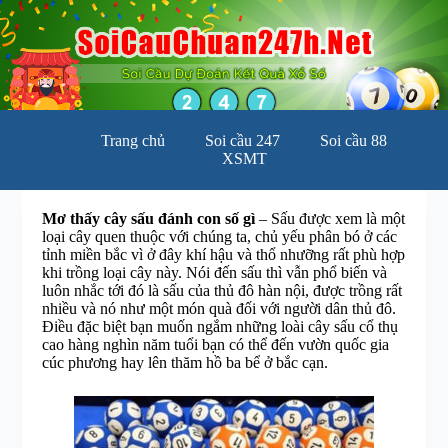
C
h
u
y
ể
n
đ
Trang chủ
Soi cầu 247
Soi cầu 88
ế
XSMT
n
p
h
ầ
Mơ thấy cây sấu đánh con số gì
– Sấu được xem là một
n
loại cây quen thuộc với chúng ta, chủ yếu phân bó ở các
n
tỉnh miền bắc vì ở đây khí hậu và thổ nhưỡng rất phù hợp
ộ
khi trồng loại cây này. Nói đến sấu thì vẫn phổ biến và
i
luôn nhắc tới đó là sấu của thủ đô hàn nội, được trồng rất
d
nhiều và nó như một món quà đối với người dân thủ đô.
u
Điều đặc biệt bạn muốn ngắm những loài cây sấu cổ thụ
n
cao hàng nghìn năm tuổi bạn có thể đến vườn quốc gia
g
cúc phương hay lên thăm hồ ba bể ở bắc cạn.