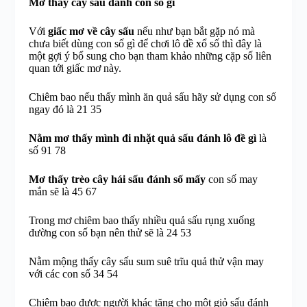
Mơ thấy cây sấu đánh con số gì
Với
giấc mơ về cây sấu
nếu như bạn bắt gặp nó mà
chưa biết dùng con số gì để chơi lô đề xổ số thì đây là
một gợi ý bổ sung cho bạn tham khảo những cặp số liên
quan tới giấc mơ này.
Chiêm bao nếu thấy mình ăn quả sấu hãy sử dụng con số
ngay đó là 21 35
Nằm mơ thấy mình đi nhặt quả sấu đánh lô đề gì
là
số 91 78
Mơ thấy trèo cây hái sấu đánh số mấy
con số may
mắn sẽ là 45 67
Trong mơ chiêm bao thấy nhiều quả sấu rụng xuống
đường con số bạn nên thử sẽ là 24 53
Nằm mộng thấy cây sấu sum suê trĩu quả thử vận may
với các con số 34 54
Chiêm bao được người khác tặng cho một giỏ sấu đánh