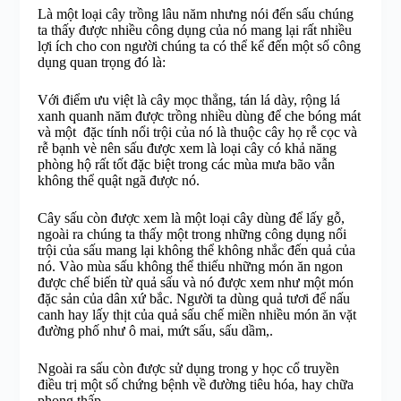
Là một loại cây trồng lâu năm nhưng nói đến sấu chúng
ta thấy được nhiều công dụng của nó mang lại rất nhiều
lợi ích cho con người chúng ta có thể kể đến một số công
dụng quan trọng đó là:
Với điểm ưu việt là cây mọc thẳng, tán lá dày, rộng lá
xanh quanh năm được trồng nhiều dùng để che bóng mát
và một đặc tính nổi trội của nó là thuộc cây họ rễ cọc và
rễ bạnh vè nên sấu được xem là loại cây có khả năng
phòng hộ rất tốt đặc biệt trong các mùa mưa bão vẫn
không thể quật ngã được nó.
Cây sấu còn được xem là một loại cây dùng để lấy gỗ,
ngoài ra chúng ta thấy một trong những công dụng nổi
trội của sấu mang lại không thể không nhắc đến quả của
nó. Vào mùa sấu không thể thiếu những món ăn ngon
được chế biến từ quả sấu và nó được xem như một món
đặc sản của dân xứ bắc. Người ta dùng quả tươi để nấu
canh hay lấy thịt của quả sấu chế miền nhiều món ăn vặt
đường phố như ô mai, mứt sấu, sấu dầm,.
Ngoài ra sấu còn được sử dụng trong y học cổ truyền
điều trị một số chứng bệnh về đường tiêu hóa, hay chữa
phong thấp,..