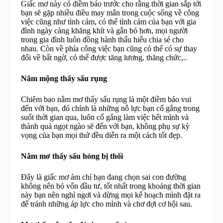
Giấc mơ này có điềm báo trước cho rằng thời gian sắp tới
bạn sẽ gặp nhiều điều may mắn trong cuộc sống về công
việc cũng như tình cảm, có thể tình cảm của bạn với gia
đình ngày càng khăng khít và gắn bó hơn, mọi người
trong gia đình luôn đồng hành thấu hiểu chia sẻ cho
nhau. Còn về phía công việc bạn cũng có thể có sự thay
đổi về bất ngờ, có thể được tăng lương, thăng chức,..
Nằm mộng thấy sấu rụng
Chiêm bao nằm mơ thấy sấu rụng là một điềm báo vui
đến với bạn, đó chính là những nỗ lực bạn cố gắng trong
suốt thời gian qua, luôn cố gắng làm việc hết mình và
thành quả ngọt ngào sẽ đến với bạn, không phụ sự kỳ
vọng của bạn mọi thứ đều diễn ra một cách tốt đẹp.
Nằm mơ thấy sấu hỏng bị thối
Đây là giấc mơ ám chỉ bạn đang chọn sai con đường
không nên bỏ vốn đầu tư, tốt nhất trong khoảng thời gian
này bạn nên nghỉ ngơi và dừng mọi kế hoạch mình đặt ra
để tránh những áp lực cho mình và chơ đợi cơ hội sau.